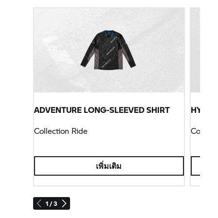
ADVENTURE LONG-SLEEVED SHIRT
HYDRO
Collection Ride
Collect
เพิ่มเติม
1 / 3