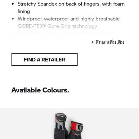
Stretchy Spandex on back of fingers, with foam
lining
Windproof, waterproof and highly breathable
GORE-TEX® Gore Grip technology
Perfect fit and easy on/off with three-layer
laminate
+ ศึกษาเพิ่มเติม
Double-thickness leather on edge and ball of
hand
FIND A RETAILER
Wear-resistant SuperFabric on the ball of the
hand, lined with memory foam
Knuckle protector
Mid-length cuff made from Cordura with Velcro
Available Colours.
for adjustable fit, and straps on the inner wrist
for removing gloves
CE-certified according to DIN EN 13594
Colours: Blue/black, Grey
Women's sizes:
6–8 (individual sizes for better
fit)
Men's sizes: 8-8½–12-12½