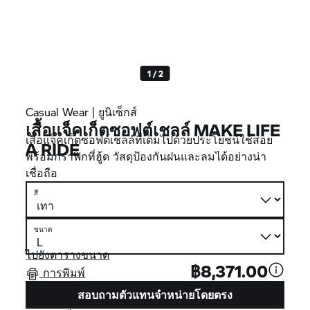
1 / 2
Casual Wear | ยูนิเซ็กส์
เสื้อแจ็คเก็ตซอฟต์เชลล์ MAKE LIFE
เสื้อแจ็คเก็ตซอฟต์เชลล์ที่เต็มไปด้วยประโยชน์ใช้สอย
A RIDE
พร้อมกราฟิกที่ฮู้ด วัสดุป้องกันฝนและลมได้อย่างน่า
เชื่อถือ
สี
ขนาด
ไปยังตารางขนาด
฿8,371.00
การพิมพ์
สอบถามตัวแทนจำหน่ายโดยตรง