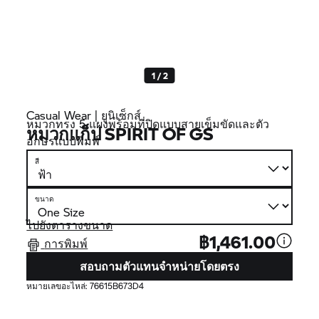
1 / 2
Casual Wear | ยูนิเซ็กส์
หมวกทรง 5 แผงพร้อมที่ปิดแบบสายเข็มขัดและตัว
หมวกแก็ป SPIRIT OF GS
อักษรแบบพิมพ์
สี
ขนาด
ไปยังตารางขนาด
฿1,461.00
การพิมพ์
สอบถามตัวแทนจำหน่ายโดยตรง
หมายเลขอะไหล่:
76615B673D4