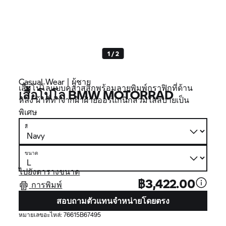
1 / 2
Casual Wear | ผู้ชาย
เสื้อโปโลแบบคลาสสิกพร้อมลายพิมพ์กราฟิกที่ด้าน
เสื้อโปโล
BMW MOTORRAD
หลัง ผ้าที่ทำจากผ้าฝ้ายออร์แกนิกสวมใส่สบายเป็น
พิเศษ
สี
ขนาด
ไปยังตารางขนาด
฿3,422.00
การพิมพ์
สอบถามตัวแทนจำหน่ายโดยตรง
หมายเลขอะไหล่:
76615B67495