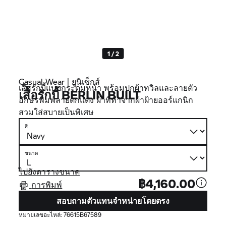
1 / 2
Casual Wear | ยูนิเซ็กส์
เสื้อรักบี้แบบกระดุมหน้า พร้อมปกผ้าทวิลและลายตัว
เสื้อรักบี้ BERLIN BUILT
อักษรพิมพ์ลายตกแต่ง ผ้าที่ทำจากผ้าฝ้ายออร์แกนิก
สวมใส่สบายเป็นพิเศษ
สี
ขนาด
ไปยังตารางขนาด
฿4,160.00
การพิมพ์
สอบถามตัวแทนจำหน่ายโดยตรง
หมายเลขอะไหล่:
76615B67589