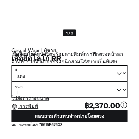
1 / 2
Casual Wear | ผู้ชาย
เสื้อยืดสไตล์สปอร์ตพร้อมลายพิมพ์กราฟิกตรงหน้าอก
เสื้อยืดโลโก้ RR
ผ้าที่ทำจากผ้าฝ้ายออร์แกนิกสวมใส่สบายเป็นพิเศษ
สี
ขนาด
ไปยังตารางขนาด
฿2,370.00
การพิมพ์
สอบถามตัวแทนจำหน่ายโดยตรง
หมายเลขอะไหล่:
76615B67603