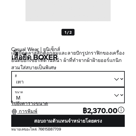
1 / 2
Casual Wear | ยูนิเซ็กส์
เสื้อยืดคลาสสิกคอกลมและลายปักรูปกราฟิกของเครื่อง
เสื้อยืด BOXER
ยนต์บ็อกเซอร์ที่ด้านหน้า ผ้าที่ทำจากผ้าฝ้ายออร์แกนิก
สวมใส่สบายเป็นพิเศษ
สี
ขนาด
ไปยังตารางขนาด
฿2,370.00
การพิมพ์
สอบถามตัวแทนจำหน่ายโดยตรง
หมายเลขอะไหล่:
76615B87709