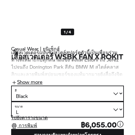
1 / 4
Casual Wear | ยูนิเซ็กส์
เสื้อสเวตเตอร์แบบซิปสไตล์สปอร์ตตัวนี้เป็นเพื่อนร่วม
เสื้อสเวตเตอร์ WSBK FAN X ROKIT
ทางที่เหมาะกับทุกสนามแข่ง ตั้งแต่ Estoril ถึง Jerez
ไปจนถึง Donington Park สีสัน
BMW M
สไตล์คลาส
สิกและลายพิมพ์สปอนเซอร์ของแท้มากมายยังสื่อถึงจิต
วิญญาณที่แท้จริงสำหรับแฟนคลับทุกคนของทีม
Show more
ROKiT
BMW Motorrad
WorldSBK
สี
ขนาด
ไปยังตารางขนาด
฿6,055.00
การพิมพ์
สอบถามตัวแทนจำหน่ายโดยตรง