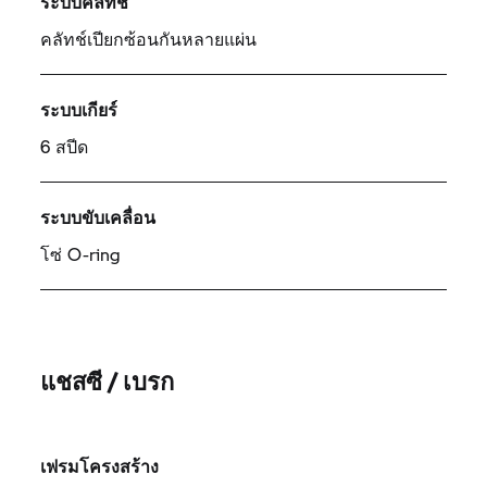
ระบบคลัทช์
คลัทช์เปียกซ้อนกันหลายแผ่น
ระบบเกียร์
6 สปีด
ระบบขับเคลื่อน
โซ่ O-ring
แชสซี / เบรก
เฟรมโครงสร้าง