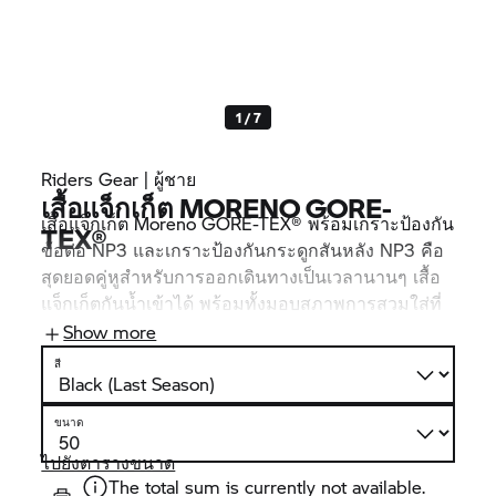
1 / 7
Riders Gear | ผู้ชาย
เสื้อแจ็กเก็ต MORENO GORE-
เสื้อแจ็กเก็ต Moreno GORE-TEX® พร้อมเกราะป้องกัน
TEX®
ข้อต่อ NP3 และเกราะป้องกันกระดูกสันหลัง NP3 คือ
สุดยอดคู่หูสำหรับการออกเดินทางเป็นเวลานานๆ เสื้อ
แจ็กเก็ตกันน้ำเข้าได้ พร้อมทั้งมอบสภาพการสวมใส่ที่
เหมาะสมด้วย เพราะมีการผสมผสานของลามิเนต
Show more
GORE-TEX® สามชั้นและการระบายอากาศที่เพียงพอ
สี
รายละเอียดที่เป็นประโยชน์: คอเสื้อมีหมวกไอ้โม่งอยู่
ข้างใน
ขนาด
ไปยังตารางขนาด
The total sum is currently not available.