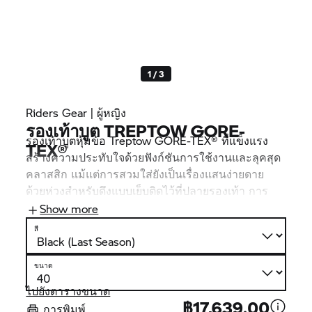
1 / 3
Riders Gear | ผู้หญิง
รองเท้าบูต TREPTOW GORE-
รองเท้าบูตหุ้มข้อ Treptow GORE-TEX® ที่แข็งแรง
TEX®
สร้างความประทับใจด้วยฟังก์ชันการใช้งานและลุคสุด
คลาสสิก แม้แต่การสวมใส่ยังเป็นเรื่องแสนง่ายดาย
ด้วยห่วงสำหรับดึงแบบเย็บติดไว้ที่ปลายรองเท้า การ
ผสมผสานเมมเบรน GORE-TEX® เข้ากับหนัง/ผ้าใบ
Show more
ทำให้รองเท้าบูตทั้งกันลมและกันน้ำได้ ความปลอดภัย
สี
ก็เป็นสิ่งสําคัญที่สุดเช่นกัน นอกเหนือจากตัวป้องกันข้อ
เท้า NP-Flex แล้ว รองเท้าบูตหุ้มข้อมาพร้อมส่วนหุ้ม
ขนาด
นิ้วเท้าและส้นเท้าที่มั่นคง รวมทั้งตัวเสริมความทนทาน
การเปลี่ยนเกียร์ ผ้าบุด้านในแบบพิเศษยังช่วยชดเชย
ไปยังตารางขนาด
฿17,639.00
อุณหภูมิที่ผันผวนได้อย่างเหมาะสม ด้วยรูปลักษณ์แบบ
การพิมพ์