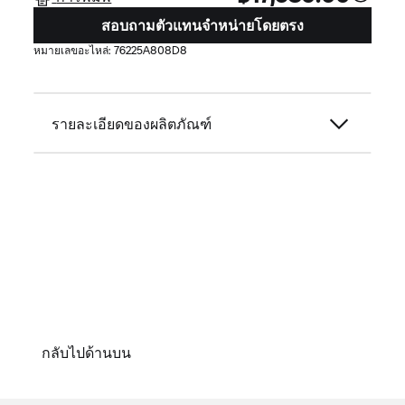
คลาสสิก รองเท้าบูตหุ้มข้อ Treptow GORE-TEX® ไม่
สอบถามตัวแทนจำหน่ายโดยตรง
เพียงแต่เสริมความสง่าบนรถจักรยานยนต์เท่านั้น แต่ยัง
หมายเลขอะไหล่:
76225A808D8
สามารถผสมผสานเข้ากับกางเกงยีนส์และเสื้อแจ็คเก็ต
หนังได้อย่างสมบูรณ์แบบ
รายละเอียดของผลิตภัณฑ์
กลับไปด้านบน