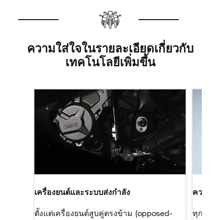
เฟืองแบบล็อกการเสียดสี
ระบบขับเคลื่อนที่
BMW Motorrad
ใช้ในรถ
R 1200 GS
เป็นครั้งแรกและเป็นเครื่องยนต์สูบคู่ตรง
ข้ามซีรี่ย์แรก มีคลัตช์แบบหลายแผ่นอาบน้ำมันที่มีการ
ความใส่ใจในรายละเอียดเกี่ยวกับ
ใช้แผ่นกันเสียดสีแปดแผ่นแทนคัปปลิ้งแห้งแบบแผ่น
เทคโนโลยีเพิ่มขึ้น
เดี่ยวเดิม ข้อดีของวิธีแก้ปัญหานี้คือ แรงบิดเฉื่อยน้อย
ลงอันเนื่องมาจากเส้นผ่าศูนย์กลางรอบนอกต่ำลงอีกที่
147 มิลลิเมตร (
R 1200 GS
ก่อนหน้านี้: 180 มม.) และ
การออกแบบโดยรวมขนาดกะทัดรัดยิ่งขึ้น ระบบคลัตช์
ประกอบด้วยกลไกลดแรงกระชาก (anti-hopping
mechanism) ที่เครื่องยนต์สูบคู่ตรงข้ามเป็นครั้งแรก
แรงบิดจึงถูกส่งถ่ายไปยังล้อหลังในลักษณะที่หมุนเกิน
กำลังเพื่อที่จะให้รถจักรยานยนต์ยังมีเสถียรภาพและ
ปลอดภัยต่อการบังคับมากยิ่งขึ้นในระหว่างการเบรก
โดยที่การเบรกของเครื่องยนต์น้อยลง
เครื่องยนต์และระบบส่งกำลัง
ความใส่
ตั้งแต่เครื่องยนต์สูบคู่ตรงข้าม (opposed-
ทุกเรื่