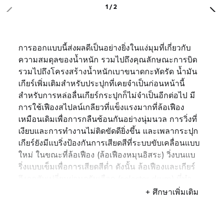
1 / 2
การออกแบบนี้ส่งผลดีเป็นอย่างยิ่งในแง่มุมที่เกี่ยวกับ
ความสมดุลของน้ำหนัก รวมไปถึงคุณลักษณะการบิด
รวมไปถึงโครงสร้างน้ำหนักเบาขนาดกะทัดรัด น้ำมัน
เกียร์เพิ่มเติมสำหรับประปุกที่เคยจำเป็นก่อนหน้านี้
สำหรับการหล่อลื่นเกียร์กระปุกก็ไม่จำเป็นอีกต่อไป มี
การใช้เฟืองสไปลน์เกลียวที่แข็งแรงมากที่ล้อเฟือง
เหมือนเดิมเพื่อการกลืนซ้อนกันอย่างนุ่มนวล การวิ่งที่
เงียบและการทำงานไม่ติดขัดดียิ่งขึ้น และเพลากระปุก
เกียร์ยังมีแบริ่งป้องกันการเสียดสีที่ระบบขับเคลื่อนแบบ
ใหม่ ในขณะที่ล้อเฟือง (ล้อเฟืองหมุนอิสระ) วิ่งบนแบ
ริ่งแบบเข็มเพื่อการเสียดสีต่ำ ดังนั้น ล้อเฟืองและเกียร์
จึงถูกสับเปลี่ยนผ่านดรัมเลือก (selector drum) ที่ทำ
จากเหล็กกล้า ซึ่งประกอบไว้ที่แบริ่งเม็ดกลม ก้ามปูสับ
+ ศึกษาเพิ่มเติม
เปลี่ยนชุบแข็งคาร์บูไรซิ่งที่มีส่วนปลายหุ้มแผ่น
โครเมียมแข็งและปลอกเลื่อนเพื่อการเชื่อมต่อคู่ล้อ